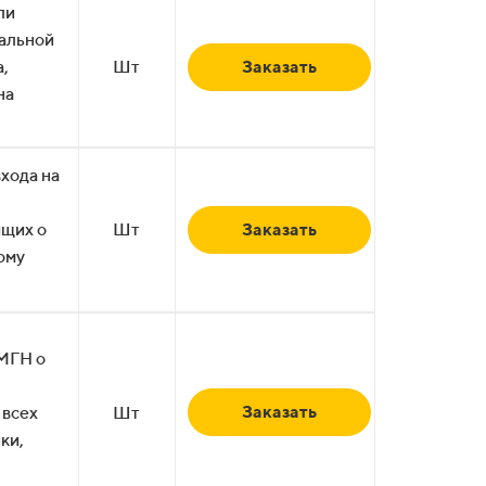
ли
альной
а,
Шт
Заказать
на
входа на
щих о
Шт
Заказать
ому
МГН о
Заказать
 всех
Шт
ки,