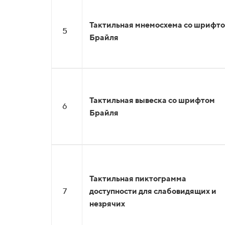
Тактильная мнемосхема со шрифт
5
Брайля
Тактильная вывеска со шрифтом
6
Брайля
Тактильная пиктограмма
7
доступности для слабовидящих и
незрячих