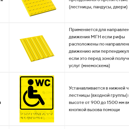
(лестницы, пандусы, двери)
Применяется для направле
движения МГН если рифы
расположены по направлен
движению или перпендику
если это перед зоной получ
услуг (мнемосхема)
Устанавливается в нижней ч
й
лестницы (входной группы) 
я
высоте от 900 до 1500 мм в
кнопкой вызова помощи