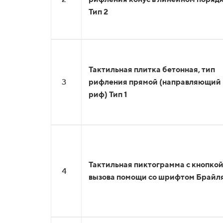
Тип 2
Тактильная плитка бетонная, тип
3
рифления прямой (направляющий
риф) Тип 1
Тактильная пиктограмма с кнопко
4
вызова помощи со шрифтом Брайл