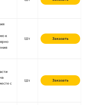
ния
ию к
Шт
Заказать
лярно
ения
асти
на
Заказать
Шт
месте с