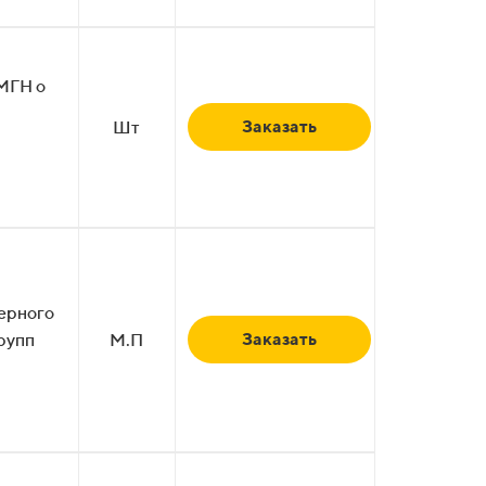
МГН о
Заказать
Шт
ерного
Заказать
рупп
М.П